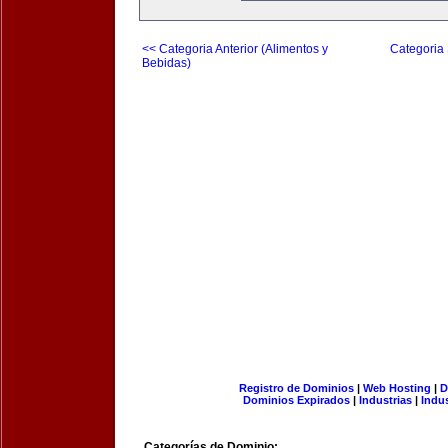
<< Categoria Anterior (Alimentos y
Categoria 
Bebidas)
Registro de Dominios
|
Web Hosting
|
D
Dominios Expirados
|
Industrias
|
Indu
Categorías de Dominio: