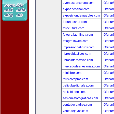
eventosbarcelona.com
Ofertar
expoartesanal.com
Ofertar
exposiciondemuebles.com
Ofertar
feriartesanal.com
Ofertar
forocultura.com
Ofertar
fotografiaenlinea.com
Ofertar
fotografiaweb.com
Ofertar
impresiondelibros.com
Ofertar
librosdidacticos.com
Ofertar
librosinteractivos.com
Ofertar
mercadodeartesanias.com
Ofertar
minilibro.com
Ofertar
musicompras.com
Ofertar
peliculasdigitales.com
Ofertar
rockchileno.com
Ofertar
sesionesfotograficas.com
Ofertar
ventadecuadros.com
Ofertar
ventadejoyas.com
Ofertar