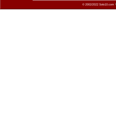
© 2002/2022 Solo10.com