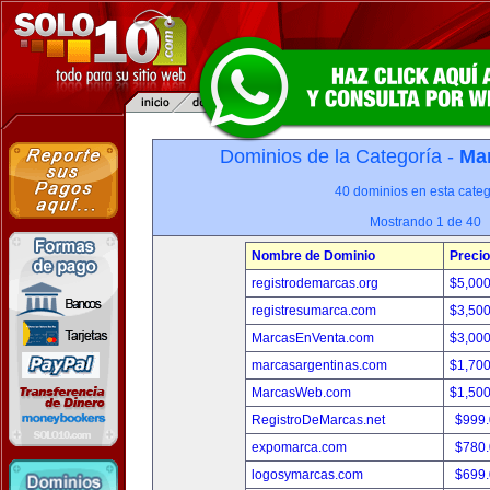
Dominios de la Categoría -
Mar
40 dominios en esta categ
Mostrando 1 de 40
Nombre de Dominio
Precio
registrodemarcas.org
$5,00
registresumarca.com
$3,50
MarcasEnVenta.com
$3,00
marcasargentinas.com
$1,70
MarcasWeb.com
$1,50
RegistroDeMarcas.net
$999
expomarca.com
$780
logosymarcas.com
$699