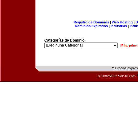
Registro de Dominios
|
Web Hosting
|
D
Dominios Expirados
|
Industrias
|
Indu
Categorías de Dominio:
[Pág. princi
** Precios expre
© 2002/2022 Solo10.com