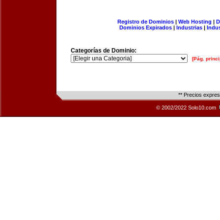
Registro de Dominios
|
Web Hosting
|
D
Dominios Expirados
|
Industrias
|
Indu
Categorías de Dominio:
[Pág. princi
** Precios expre
© 2002/2022 Solo10.com