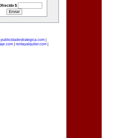
Ofrecido $
|
publicidadestrategica.com
|
iaje.com
|
rentayalquiler.com
|