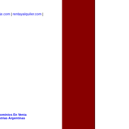
je.com
|
rentayalquiler.com
|
ominios En Venta
strias Argentinas