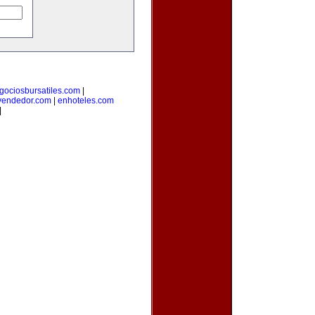
gociosbursatiles.com
|
vendedor.com
|
enhoteles.com
|