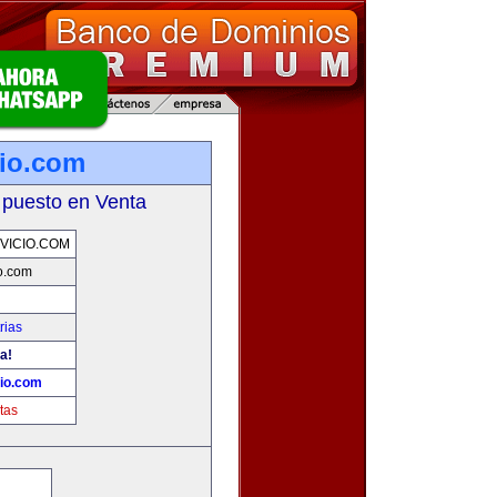
io.com
 puesto en Venta
VICIO.COM
o.com
rias
a!
io.com
tas