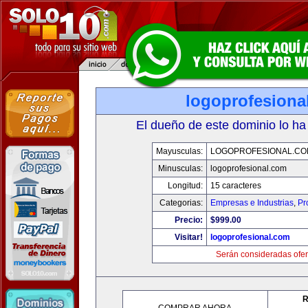
logoprofesiona
El dueño de este dominio lo ha
Mayusculas:
LOGOPROFESIONAL.CO
Minusculas:
logoprofesional.com
Longitud:
15 caracteres
Categorias:
Empresas e Industrias
,
Pr
Precio:
$999.00
Visitar!
logoprofesional.com
Serán consideradas ofer
R