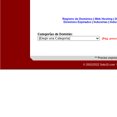
Registro de Dominios
|
Web Hosting
|
D
Dominios Expirados
|
Industrias
|
Indu
Categorías de Dominio:
[Pág. princi
** Precios expre
© 2002/2022 Solo10.com