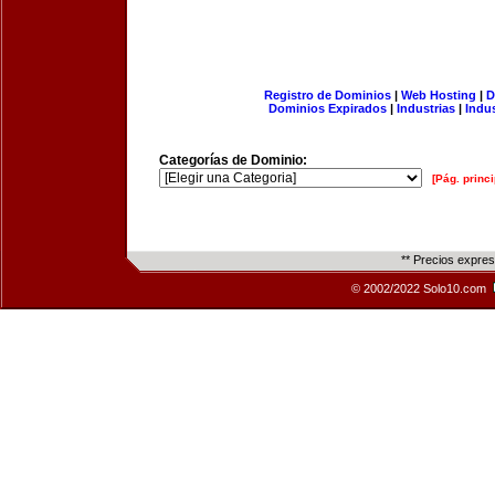
Registro de Dominios
|
Web Hosting
|
D
Dominios Expirados
|
Industrias
|
Indu
Categorías de Dominio:
[Pág. princi
** Precios expre
© 2002/2022 Solo10.com