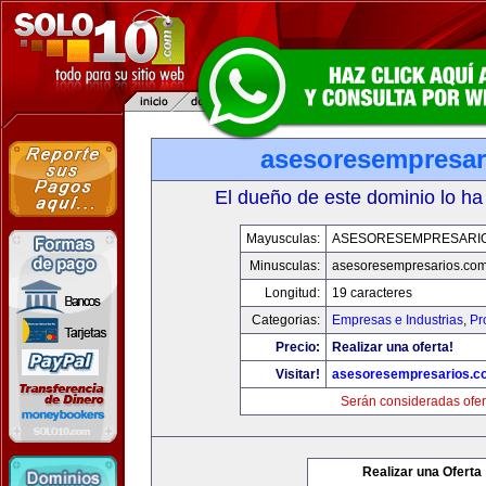
asesoresempresar
El dueño de este dominio lo ha
Mayusculas:
ASESORESEMPRESARI
Minusculas:
asesoresempresarios.co
Longitud:
19 caracteres
Categorias:
Empresas e Industrias
,
Pr
Precio:
Realizar una oferta!
Visitar!
asesoresempresarios.c
Serán consideradas ofer
Realizar una Oferta