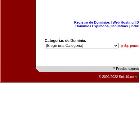
Registro de Dominios
|
Web Hosting
|
D
Dominios Expirados
|
Industrias
|
Indu
Categorías de Dominio:
[Pág. princi
** Precios expre
© 2002/2022 Solo10.com