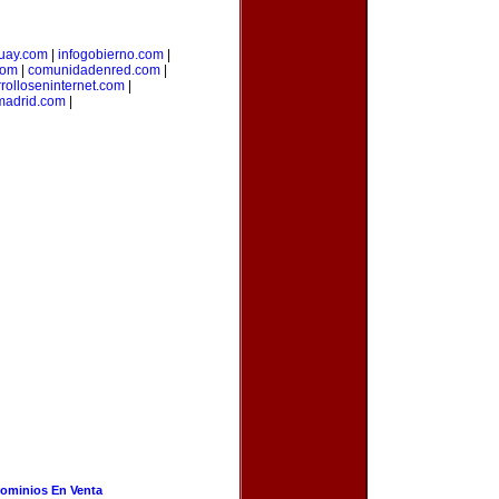
uay.com
|
infogobierno.com
|
com
|
comunidadenred.com
|
rolloseninternet.com
|
madrid.com
|
ominios En Venta