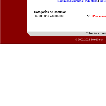
Dominios Expirados
|
Industrias
|
Indu
Categorías de Dominio:
[Pág. princi
** Precios expre
© 2002/2022 Solo10.com