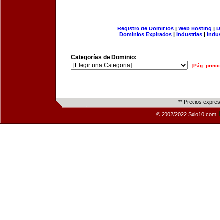
Registro de Dominios
|
Web Hosting
|
D
Dominios Expirados
|
Industrias
|
Indu
Categorías de Dominio:
[Pág. princi
** Precios expre
© 2002/2022 Solo10.com