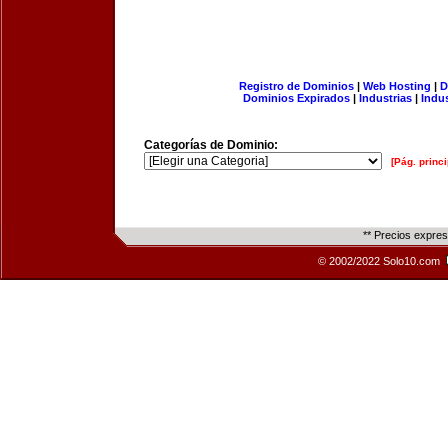
Registro de Dominios
|
Web Hosting
|
D
Dominios Expirados
|
Industrias
|
Indu
Categorías de Dominio:
[Pág. princi
** Precios expre
© 2002/2022 Solo10.com