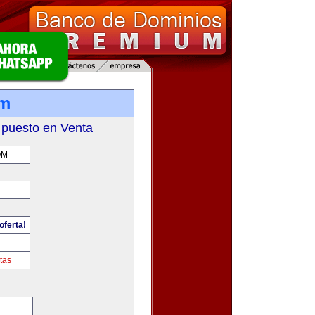
om
 puesto en Venta
OM
oferta!
tas