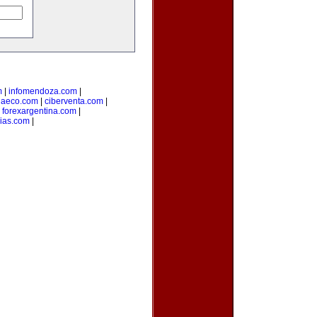
m
|
infomendoza.com
|
iaeco.com
|
ciberventa.com
|
|
forexargentina.com
|
cias.com
|