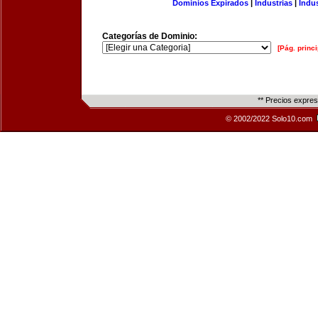
Dominios Expirados
|
Industrias
|
Indu
Categorías de Dominio:
[Pág. princi
** Precios expre
© 2002/2022 Solo10.com