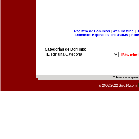
Registro de Dominios
|
Web Hosting
|
D
Dominios Expirados
|
Industrias
|
Indu
Categorías de Dominio:
[Pág. princi
** Precios expre
© 2002/2022 Solo10.com