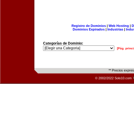
Registro de Dominios
|
Web Hosting
|
D
Dominios Expirados
|
Industrias
|
Indu
Categorías de Dominio:
[Pág. princi
** Precios expre
© 2002/2022 Solo10.com