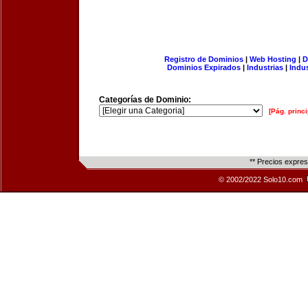
Registro de Dominios
|
Web Hosting
|
D
Dominios Expirados
|
Industrias
|
Indu
Categorías de Dominio:
[Pág. princi
** Precios expre
© 2002/2022 Solo10.com