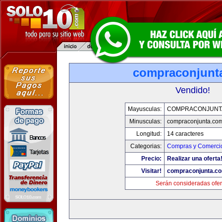
compraconjunt
Vendido!
Mayusculas:
COMPRACONJUNT
Minusculas:
compraconjunta.co
Longitud:
14 caracteres
Categorias:
Compras y Comercio
Precio:
Realizar una oferta
Visitar!
compraconjunta.c
Serán consideradas ofer