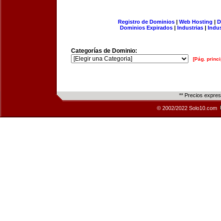
Registro de Dominios
|
Web Hosting
|
D
Dominios Expirados
|
Industrias
|
Indu
Categorías de Dominio:
[Pág. princi
** Precios expre
© 2002/2022 Solo10.com