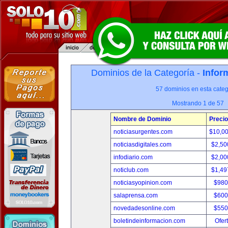
Dominios de la Categoría -
Infor
57 dominios en esta categ
Mostrando 1 de 57
Nombre de Dominio
Precio
noticiasurgentes.com
$10,0
noticiasdigitales.com
$2,50
infodiario.com
$2,00
noticlub.com
$1,49
noticiasyopinion.com
$980
salaprensa.com
$600
novedadesonline.com
$550
boletindeinformacion.com
Ofer