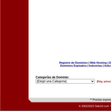
Registro de Dominios
|
Web Hosting
|
D
Dominios Expirados
|
Industrias
|
Indu
Categorías de Dominio:
[Pág. princi
** Precios expre
© 2002/2022 Solo10.com