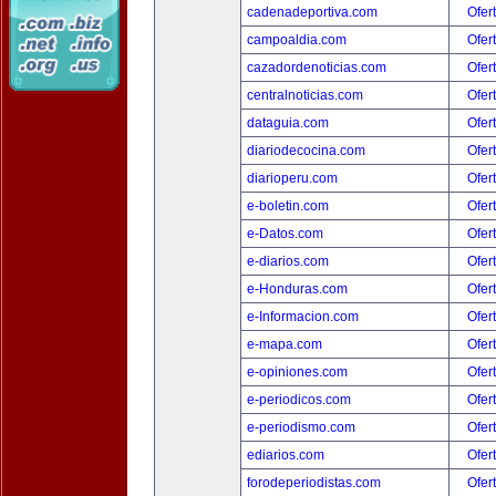
cadenadeportiva.com
Ofer
campoaldia.com
Ofer
cazadordenoticias.com
Ofer
centralnoticias.com
Ofer
dataguia.com
Ofer
diariodecocina.com
Ofer
diarioperu.com
Ofer
e-boletin.com
Ofer
e-Datos.com
Ofer
e-diarios.com
Ofer
e-Honduras.com
Ofer
e-Informacion.com
Ofer
e-mapa.com
Ofer
e-opiniones.com
Ofer
e-periodicos.com
Ofer
e-periodismo.com
Ofer
ediarios.com
Ofer
forodeperiodistas.com
Ofer