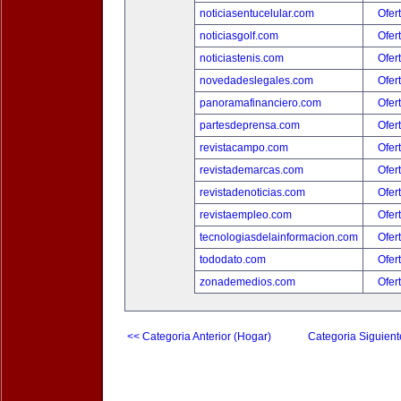
noticiasentucelular.com
Ofer
noticiasgolf.com
Ofer
noticiastenis.com
Ofer
novedadeslegales.com
Ofer
panoramafinanciero.com
Ofer
partesdeprensa.com
Ofer
revistacampo.com
Ofer
revistademarcas.com
Ofer
revistadenoticias.com
Ofer
revistaempleo.com
Ofer
tecnologiasdelainformacion.com
Ofer
tododato.com
Ofer
zonademedios.com
Ofer
<< Categoria Anterior (Hogar)
Categoria Siguient