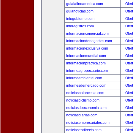
guialatinoamerica.com
Ofer
guianoticias.com
Ofer
infogobierno.com
Ofer
inforegistros.com
Ofer
informacioncomercial.com
Ofer
informaciondenegocios.com
Ofer
informacionexclusiva.com
Ofer
informacionmundial.com
Ofer
informacionpractica.com
Ofer
informeagropecuario.com
Ofer
informeambiental.com
Ofer
informesdemercado.com
Ofer
noticiasbaloncesto.com
Ofer
noticiasciclismo.com
Ofer
noticiasdeeconomia.com
Ofer
noticiasdiarias.com
Ofer
noticiasempresariales.com
Ofer
noticiasendirecto.com
Ofer