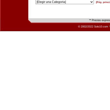
[Pág. princi
** Precios expre
© 2002/2022 Solo10.com