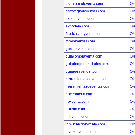
estrategiadeventa.com
Ofe
estrategiadeventas.com
Ofe
exitoenventas.com
Ofe
exportelo.com
Ofe
fabricacionyventa.com
Ofe
forodeventas.com
Ofe
gestionventas.com
Ofe
guiacompraventa.com
Ofe
guiadeoportunidades.com
Ofe
guiaparavender.com
Ofe
herramientasdeventa.com
Ofe
herramientasdeventas.com
Ofe
hoyenoferta.com
Ofe
hoyventa.com
Ofe
i-oferta.com
Ofe
infoventas.com
Ofe
inmueblesalaventa.com
Ofe
joyasenventa.com
Ofe