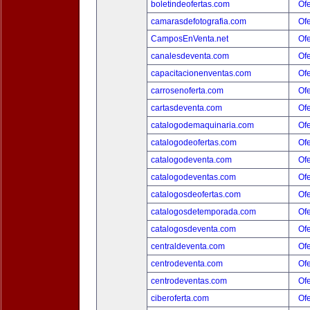
boletindeofertas.com
Ofe
camarasdefotografia.com
Ofe
CamposEnVenta.net
Ofe
canalesdeventa.com
Ofe
capacitacionenventas.com
Ofe
carrosenoferta.com
Ofe
cartasdeventa.com
Ofe
catalogodemaquinaria.com
Ofe
catalogodeofertas.com
Ofe
catalogodeventa.com
Ofe
catalogodeventas.com
Ofe
catalogosdeofertas.com
Ofe
catalogosdetemporada.com
Ofe
catalogosdeventa.com
Ofe
centraldeventa.com
Ofe
centrodeventa.com
Ofe
centrodeventas.com
Ofe
ciberoferta.com
Ofe