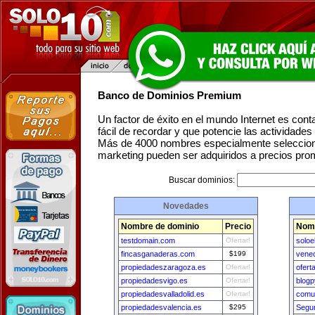
Banco de Dominios Premium
Un factor de éxito en el mundo Internet es con
fácil de recordar y que potencie las actividade
Más de 4000 nombres especialmente seleccion
marketing pueden ser adquiridos a precios pro
Buscar dominios:
Novedades
Nombre de dominio
Precio
Nomb
testdomain.com
Ofertar!
soloe
fincasganaderas.com
$199
vene
propiedadeszaragoza.es
Ofertar!
ofer
propiedadesvigo.es
Ofertar!
blog
propiedadesvalladolid.es
Ofertar!
comu
propiedadesvalencia.es
$295
Segu