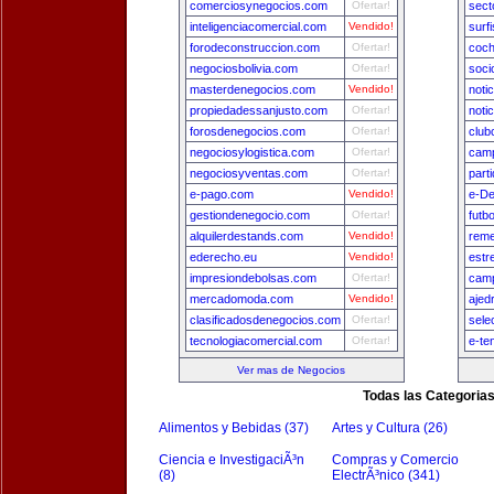
comerciosynegocios.com
Ofertar!
sect
inteligenciacomercial.com
Vendido!
surf
forodeconstruccion.com
Ofertar!
coch
negociosbolivia.com
Ofertar!
soci
masterdenegocios.com
Vendido!
noti
propiedadessanjusto.com
Ofertar!
noti
forosdenegocios.com
Ofertar!
club
negociosylogistica.com
Ofertar!
camp
negociosyventas.com
Ofertar!
part
e-pago.com
Vendido!
e-De
gestiondenegocio.com
Ofertar!
futb
alquilerdestands.com
Vendido!
reme
ederecho.eu
Vendido!
estr
impresiondebolsas.com
Ofertar!
camp
mercadomoda.com
Vendido!
ajed
clasificadosdenegocios.com
Ofertar!
sele
tecnologiacomercial.com
Ofertar!
e-te
Ver mas de Negocios
Todas las Categoria
Alimentos y Bebidas (37)
Artes y Cultura (26)
Ciencia e InvestigaciÃ³n
Compras y Comercio
(8)
ElectrÃ³nico (341)