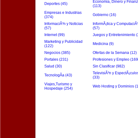
Economia, Dinero y Finan
Deportes (45)
(113)
Empresas e Industrias
Gobierno (16)
(374)
InformaciÃ³n y Noticias
InformÃ¡tica y ComputaciÃ
(57)
(57)
Internet (99)
Juegos y Entretenimiento (
Marketing y Publicidad
Medicina (9)
(122)
Negocios (385)
Ofertas de la Semana (12)
Portales (231)
Profesiones y Empleo (169
Salud (30)
Sin Clasificar (982)
TelevisiÃ³n y EspectÃ¡culo
TecnologÃ­a (43)
(33)
Viajes,Turismo y
Web Hosting y Dominios (
Hospedaje (254)