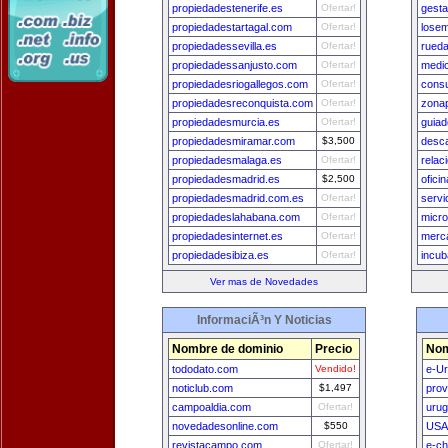
propiedadestenerife.es
Ofertar!
gest
propiedadestartagal.com
Ofertar!
lose
propiedadessevilla.es
Ofertar!
rueda
propiedadessanjusto.com
Ofertar!
medic
propiedadesriogallegos.com
Ofertar!
consu
propiedadesreconquista.com
Ofertar!
zona
propiedadesmurcia.es
Ofertar!
guiad
propiedadesmiramar.com
$3,500
desc
propiedadesmalaga.es
Ofertar!
rela
propiedadesmadrid.es
$2,500
ofic
propiedadesmadrid.com.es
Ofertar!
servi
propiedadeslahabana.com
Ofertar!
micro
propiedadesinternet.es
Ofertar!
merc
propiedadesibiza.es
Ofertar!
incu
Ver mas de Novedades
InformaciÃ³n Y Noticias
Nombre de dominio
Precio
Nom
tododato.com
Vendido!
e-U
noticlub.com
$1,497
prov
campoaldia.com
Ofertar!
uru
novedadesonline.com
$550
USA
revistacampo.com
Ofertar!
e-ch