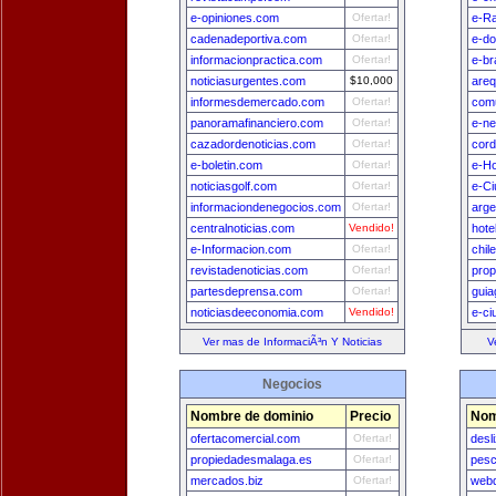
e-opiniones.com
Ofertar!
e-Ra
cadenadeportiva.com
Ofertar!
e-do
informacionpractica.com
Ofertar!
e-br
noticiasurgentes.com
$10,000
areq
informesdemercado.com
Ofertar!
comu
panoramafinanciero.com
Ofertar!
e-n
cazadordenoticias.com
Ofertar!
cord
e-boletin.com
Ofertar!
e-H
noticiasgolf.com
Ofertar!
e-Ci
informaciondenegocios.com
Ofertar!
arge
centralnoticias.com
Vendido!
hote
e-Informacion.com
Ofertar!
chil
revistadenoticias.com
Ofertar!
prop
partesdeprensa.com
Ofertar!
guia
noticiasdeeconomia.com
Vendido!
e-ci
Ver mas de InformaciÃ³n Y Noticias
V
Negocios
Nombre de dominio
Precio
Nom
ofertacomercial.com
Ofertar!
desl
propiedadesmalaga.es
Ofertar!
pesc
mercados.biz
Ofertar!
webd