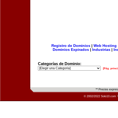
Registro de Dominios
|
Web Hosting
Dominios Expirados
|
Industrias
|
In
Categorías de Dominio:
[Pág. princi
** Precios expre
© 2002/2022 Solo10.com